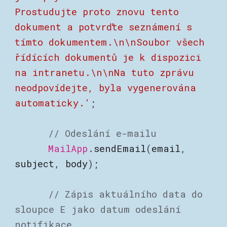
Prostudujte proto znovu tento
dokument a potvrďte seznámení s
tímto dokumentem.\n\nSoubor všech
řídících dokumentů je k dispozici
na intranetu.\n\nNa tuto zprávu
neodpovídejte, byla vygenerována
automaticky.'
;
// Odeslání e-mailu
MailApp
.
sendEmail
(
email
,
subject
,
body
);
// Zápis aktuálního data do
sloupce E jako datum odeslání
notifikace