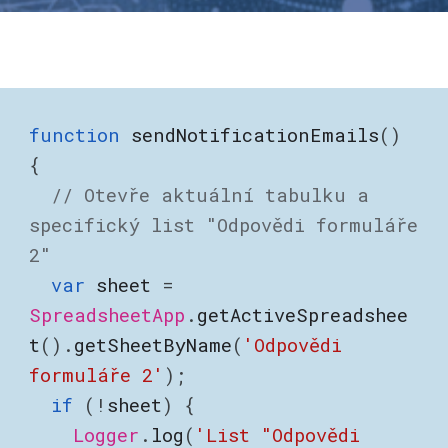
function
sendNotificationEmails
()
{
// Otevře aktuální tabulku a
specifický list "Odpovědi formuláře
2"
var
sheet
=
SpreadsheetApp
.
getActiveSpreadshee
t
().
getSheetByName
(
'Odpovědi
formuláře 2'
);
if
(!
sheet
) {
Logger
.
log
(
'List "Odpovědi