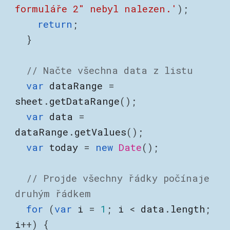
formuláře 2" nebyl nalezen.'
);
return
;
}
// Načte všechna data z listu
var
dataRange
=
sheet
.
getDataRange
();
var
data
=
dataRange
.
getValues
();
var
today
=
new
Date
();
// Projde všechny řádky počínaje
druhým řádkem
for
(
var
i
=
1
;
i
<
data
.
length
;
i
++) {