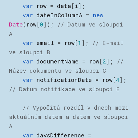
var
row
=
data
[
i
];
var
dateInColumnA
=
new
Date
(
row
[
0
]);
// Datum ve sloupci
A
var
email
=
row
[
1
];
// E-mail
ve sloupci B
var
documentName
=
row
[
2
];
//
Název dokumentu ve sloupci C
var
notificationDate
=
row
[
4
];
// Datum notifikace ve sloupci E
// Vypočítá rozdíl v dnech mezi
aktuálním datem a datem ve sloupci
A
var
daysDifference
=