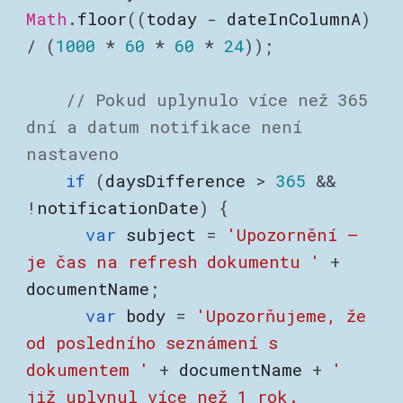
Math
.
floor
((
today
-
dateInColumnA
)
/ (
1000
*
60
*
60
*
24
));
// Pokud uplynulo více než 365
dní a datum notifikace není
nastaveno
if
(
daysDifference
>
365
&&
!
notificationDate
) {
var
subject
=
'Upozornění –
je čas na refresh dokumentu '
+
documentName
;
var
body
=
'Upozorňujeme, že
od posledního seznámení s
dokumentem '
+
documentName
+
'
již uplynul více než 1 rok.