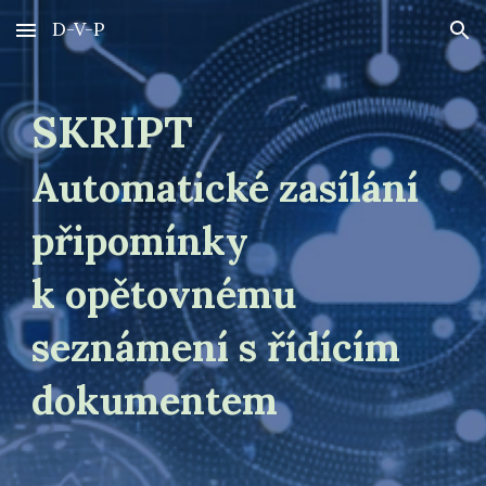
D-V-P
Skip to main content
Skip to navigation
SKRIPT
Automatické zasílání
připomínky
k opětovnému
seznámení s řídícím
dokumentem