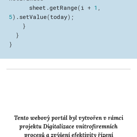
sheet
.
getRange
(
i
+
1
,
5
).
setValue
(
today
);
}
}
}
Tento webový portál byl vytvořen v rámci
projektu Digitalizace vnitrofiremních
procesů a zvýšení efektivity řízení