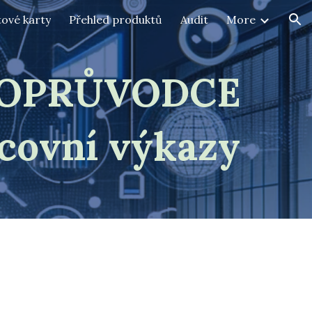
tové karty
Přehled produktů
Audit
More
ion
EOPRŮVODCE
covní výkazy