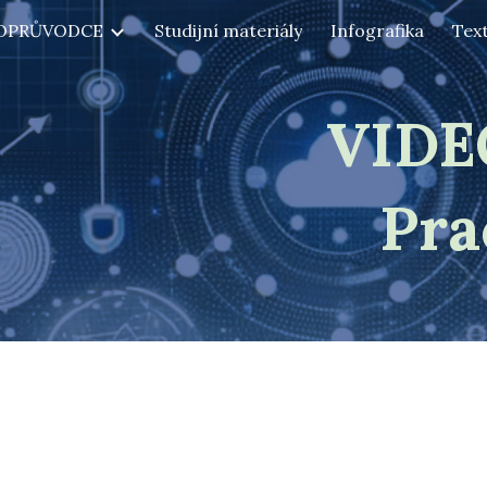
OPRŮVODCE
Studijní materiály
Infografika
Tex
ip to main content
Skip to navigat
VID
Pra