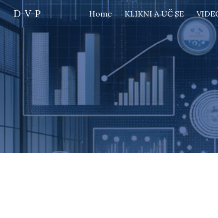
D-V-P
Home
KLIKNI A UČ SE
VIDE
Sk