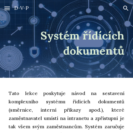
D-V-P
Skip to main content
Skip to navigation
Systém řídících
dokumentů
Tato lekce poskytuje návod na sestavení
komplexního systému řídících dokumentů
(směrnice, interní příkazy apod.), které
zaměstnavatel umístí na intranetu a zpřístupní je
tak všem svým zaměstnancům. Systém zaručuje